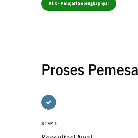
Klik - Pelajari Selengkapnya!
Proses Pemes

STEP 1
Konsultasi Awal