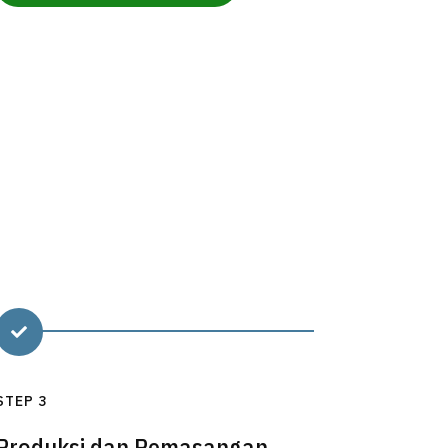

STEP 3
Produksi dan Pemasangan