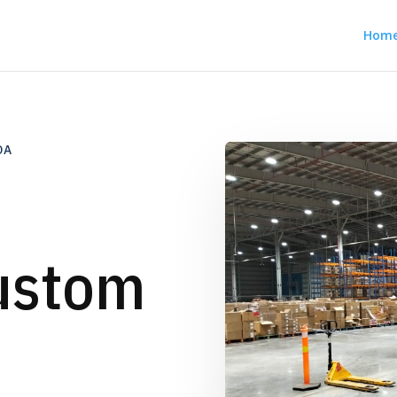
Hom
DA
ustom