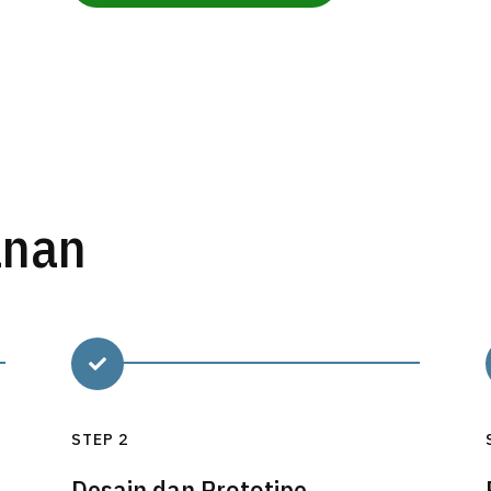
anan

STEP 2
Desain dan Prototipe